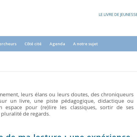
LE LIVRE DE JEUNES
ercheurs
Côté cité
Agenda
A notre sujet
nnement, leurs élans ou leurs doutes, des chroniqueurs
sur un livre, une piste pédagogique, didactique ou
Un espace pour (re)lire les classiques, sortir de ses
pluralité de regards.
e de ma lecture : une expérience