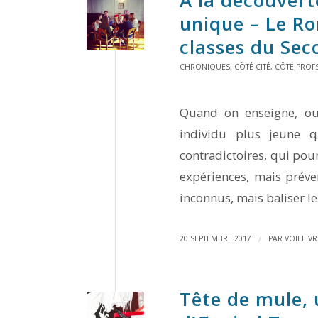
unique –
Le R
classes du Sec
CHRONIQUES
,
CÔTÉ CITÉ
,
CÔTÉ PROF
Quand on enseigne, ou
individu plus jeune q
contradictoires, qui pour
expériences, mais préven
inconnus, mais baliser l
/
20 SEPTEMBRE 2017
PAR
VOIELIVR
Tête de mule
,