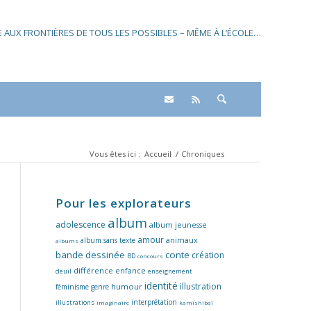
SE AUX FRONTIÈRES DE TOUS LES POSSIBLES – MÊME À L’ÉCOLE…
Vous êtes ici :
Accueil
/
Chroniques
Pour les explorateurs
album
adolescence
album jeunesse
amour
album sans texte
animaux
albums
bande dessinée
conte
création
BD
concours
différence
enfance
deuil
enseignement
identité
illustration
humour
féminisme
genre
interprétation
illustrations
imaginaire
kamishibaï