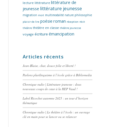
littérature de
lecture
littérature
littérature jeunesse
jeunesse
migration
multimodalité
nature
philosophie
mort
poésie
roman
plaisir de lire
réception
récit
théâtre en classe
théâtre
théâtre jeunesse
émancipation
écriture
voyage
Articles récents
Jean-Blaise, chat, douce folie et liberté !
Parlons plurilinguisme à l’école grâce à Bibliomedia
Chronique radio | Littérature jeunesse : deux
nouveaux coups de cœur à la HEP Vaud !
Label Ricochet automne 2025 : un tour d’horizon
thématique
Chronique radio | Le théâtre à l’école : un ouvrage
clé en main pour se lancer ou se relancer