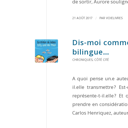
de sortir, Aurore soulign
/
21 AOÛT 2017
PAR
VOIELIVRES
Dis-moi commen
bilingue…
CHRONIQUES
,
CÔTÉ CITÉ
A quoi pense un.e auteur
il.elle transmettre ? E
représente-t-il.elle ? E
prendre en considératio
Carlos Henriquez, auteur