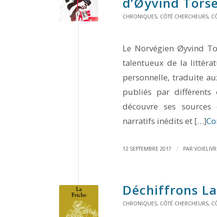
d’Øyvind Tors
CHRONIQUES
,
CÔTÉ CHERCHEURS
,
CÔ
Le Norvégien Øyvind Tor
talentueux de la litté
personnelle, traduite aux
publiés par différents 
découvre ses sources 
narratifs inédits et […]
Co
/
12 SEPTEMBRE 2017
PAR
VOIELIVR
Déchiffrons
La
CHRONIQUES
,
CÔTÉ CHERCHEURS
,
C