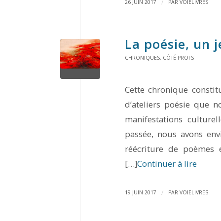
/
26 JUIN 2017
PAR
VOIELIVRES
La poésie, un j
CHRONIQUES
,
CÔTÉ PROFS
Cette chronique constit
d’ateliers poésie que n
manifestations culture
passée, nous avons envi
réécriture de poèmes e
[…]
Continuer à lire
/
19 JUIN 2017
PAR
VOIELIVRES