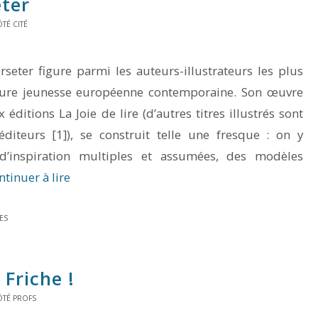
eter
TÉ CITÉ
seter figure parmi les auteurs-illustrateurs les plus
rature jeunesse européenne contemporaine. Son œuvre
 éditions La Joie de lire (d’autres titres illustrés sont
éditeurs [1]), se construit telle une fresque : on y
d’inspiration multiples et assumées, des modèles
ntinuer à lire
ES
 Friche
!
ÔTÉ PROFS