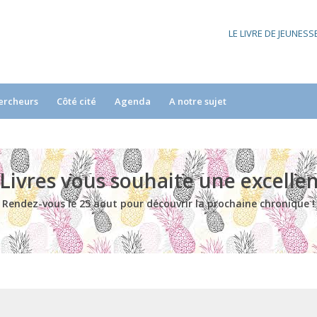
LE LIVRE DE JEUNES
ercheurs
Côté cité
Agenda
A notre sujet
 Livres vous souhaite une excellen
Rendez-vous le 25 aout pour découvrir la prochaine chronique !