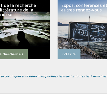
t de la recherche
Expos, conférences e
littérature de la
autres rendez-vous
unesse
é chercheur·e·s
Côté cité
Les chroniques sont désormais publiées les mardis, toutes les 2 semaines 