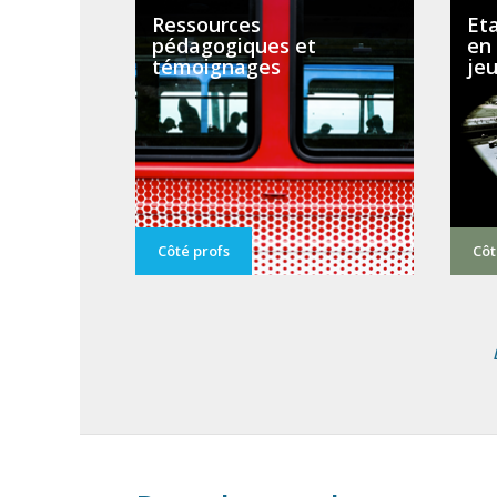
Ressources
Eta
pédagogiques et
en 
témoignages
je
Côté profs
Côt