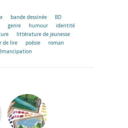
x
bande dessinée
BD
genre
humour
identité
ture
littérature de jeunesse
r de lire
poésie
roman
émancipation