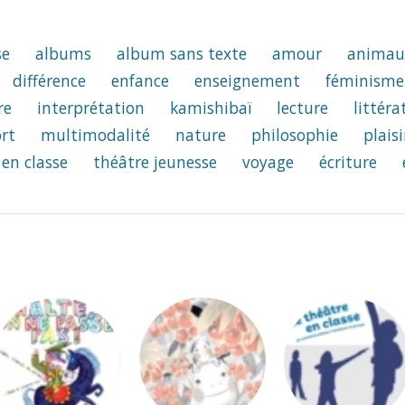
se
albums
album sans texte
amour
animau
différence
enfance
enseignement
féminisme
re
interprétation
kamishibaï
lecture
littéra
rt
multimodalité
nature
philosophie
plaisi
 en classe
théâtre jeunesse
voyage
écriture