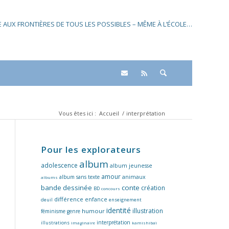
SE AUX FRONTIÈRES DE TOUS LES POSSIBLES – MÊME À L’ÉCOLE…
Vous êtes ici :
Accueil
/
interprétation
Pour les explorateurs
album
adolescence
album jeunesse
amour
album sans texte
animaux
albums
bande dessinée
conte
création
BD
concours
différence
enfance
deuil
enseignement
identité
illustration
humour
féminisme
genre
interprétation
illustrations
imaginaire
kamishibaï