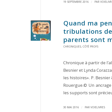
/
19 SEPTEMBRE 2016
PAR
VOIELIVR
Quand ma pensé
tribulations de
parents sont m
CHRONIQUES
,
CÔTÉ PROFS
Chronique à partir de l’
Besnier et Lynda Corazza 
les histoires». P. Besnie
Rouergue.© Un ancrage e
les supports sont précie
/
30 MAI 2016
PAR
VOIELIVRES