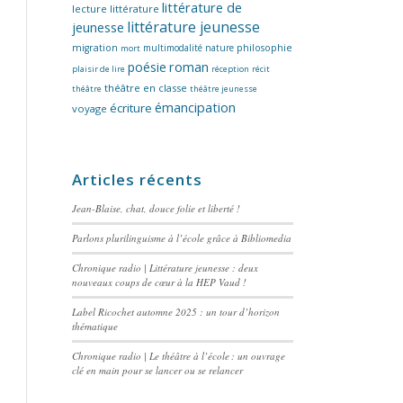
littérature de
lecture
littérature
littérature jeunesse
jeunesse
migration
multimodalité
nature
philosophie
mort
poésie
roman
plaisir de lire
réception
récit
théâtre en classe
théâtre
théâtre jeunesse
émancipation
écriture
voyage
Articles récents
Jean-Blaise, chat, douce folie et liberté !
Parlons plurilinguisme à l’école grâce à Bibliomedia
Chronique radio | Littérature jeunesse : deux
nouveaux coups de cœur à la HEP Vaud !
Label Ricochet automne 2025 : un tour d’horizon
thématique
Chronique radio | Le théâtre à l’école : un ouvrage
clé en main pour se lancer ou se relancer