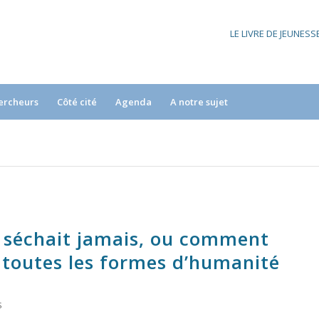
LE LIVRE DE JEUNES
ercheurs
Côté cité
Agenda
A notre sujet
e séchait jamais, ou comment
 toutes les formes d’humanité
S