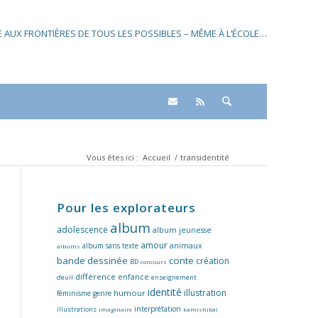
SE AUX FRONTIÈRES DE TOUS LES POSSIBLES – MÊME À L’ÉCOLE…
Vous êtes ici :
Accueil
/
transidentité
Pour les explorateurs
album
adolescence
album jeunesse
amour
album sans texte
animaux
albums
bande dessinée
conte
création
BD
concours
différence
enfance
deuil
enseignement
identité
illustration
humour
féminisme
genre
interprétation
illustrations
imaginaire
kamishibaï