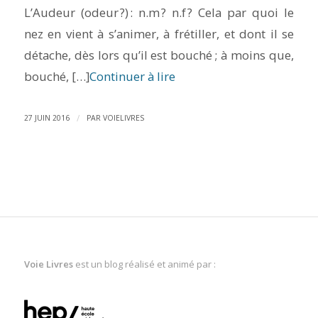
L’Audeur (odeur ?) : n.m ? n.f ? Cela par quoi le
nez en vient à s’animer, à frétiller, et dont il se
détache, dès lors qu’il est bouché ; à moins que,
bouché, […]
Continuer à lire
/
27 JUIN 2016
PAR
VOIELIVRES
Voie Livres
est un blog réalisé et animé par :