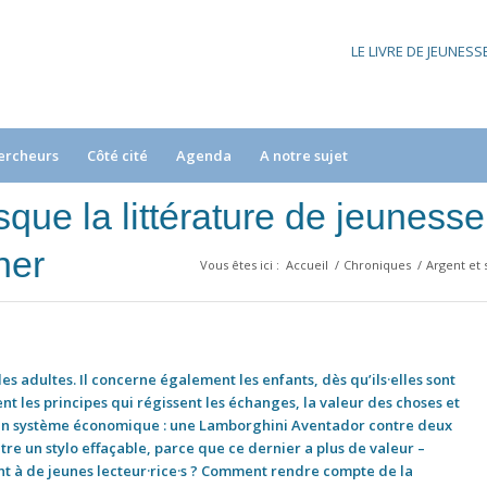
LE LIVRE DE JEUNES
ercheurs
Côté cité
Agenda
A notre sujet
rsque la littérature de jeunes
ner
Vous êtes ici :
Accueil
/
Chroniques
/
Argent et 
les adultes. Il concerne également les enfants, dès qu’ils·elles sont
t les principes qui régissent les échanges, la valeur des choses et
 un système économique : une Lamborghini Aventador contre deux
tre un stylo effaçable, parce que ce dernier a plus de valeur –
t à de jeunes lecteur·rice·s ? Comment rendre compte de la