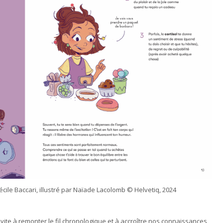
Cécile Baccari, illustré par Naïade Lacolomb © Helvetiq, 2024
vite à remonter le fil chronologique et à accroître nos connaissances