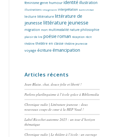
identité
illustration
humour
féminisme
genre
interprétation
illustrations
imaginaire
kamishibaï
littérature de
lecture
littérature
littérature jeunesse
jeunesse
migration
multimodalité
nature
philosophie
mort
poésie
roman
plaisir de lire
réception
récit
théâtre en classe
théâtre
théâtre jeunesse
émancipation
écriture
voyage
Articles récents
Jean-Blaise, chat, douce folie et liberté !
Parlons plurilinguisme à l’école grâce à Bibliomedia
Chronique radio | Littérature jeunesse : deux
nouveaux coups de cœur à la HEP Vaud !
Label Ricochet automne 2025 : un tour d’horizon
thématique
Chronique radio | Le théâtre à l’école : un ouvrage