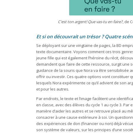
C'est ton argent! Que vas-tu en faire?
, de 
Et si on découvrait un trésor ? Quatre scéna
Se déployant sur une vingtaine de pages, la BD emprunt
texte documentaire. Voyons comment ces trois genres s’
jeune fille qui est également l’héroïne du récit, déc
demandent que faire de cette ressource, surgit une sour
guidance de la souris que Nora va être sensibilisée aux
offrir ou investir. Ces quatre options vont constituer 
lesquels Nora expérimente ce qu’il advient de son a
et pour les autres.
Par endroits, le texte et l’image facilitent une ident
en classe, avec des élèves du cycle 1 au cycle 3. Par 
manière d’aider les autres et se retrouve placé au m
consacrer à une cause extérieure à soi. Un questio
des expériences de don (financier ou non) déjà vécue
son système de valeurs, sur les principes d’une sociét