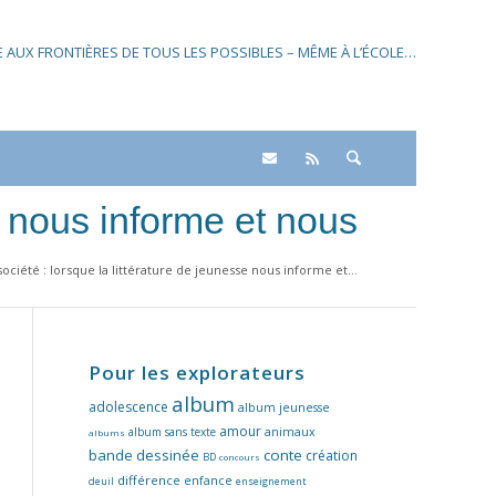
SE AUX FRONTIÈRES DE TOUS LES POSSIBLES – MÊME À L’ÉCOLE…
se nous informe et nous
société : lorsque la littérature de jeunesse nous informe et...
Pour les explorateurs
album
adolescence
album jeunesse
amour
album sans texte
animaux
albums
bande dessinée
conte
création
BD
concours
différence
enfance
deuil
enseignement