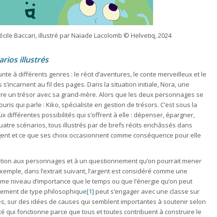
Cécile Baccari, illustré par Naïade Lacolomb © Helvetiq, 2024
rios illustrés
e à différents genres : le récit d’aventures, le conte merveilleux et le
incarnent au fil des pages. Dans la situation initiale, Nora, une
ouvre un trésor avec sa grand-mère. Alors que les deux personnages se
is qui parle : Kiko, spécialiste en gestion de trésors. C’est sous la
 différentes possibilités qui s’offrent à elle : dépenser, épargner,
quatre scénarios, tous illustrés par de brefs récits enchâssés dans
rgent et ce que ses choix occasionnent comme conséquence pour elle
ification aux personnages et à un questionnement qu’on pourrait mener
exemple, dans l’extrait suivant, l’argent est considéré comme une
ême niveau d’importance que le temps ou que l’énergie qu’on peut
nnement de type philosophique
[1]
peut s’engager avec une classe sur
s, sur des idées de causes qui semblent importantes à soutenir selon
é qui fonctionne parce que tous et toutes contribuent à construire le