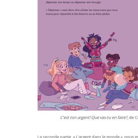
C'est ton argent! Que vas-tu en faire?
, de 
La seconde partie, « L’argent dans le monde », nous in