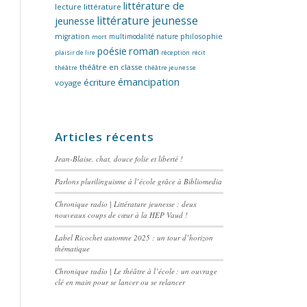
littérature de
lecture
littérature
littérature jeunesse
jeunesse
migration
multimodalité
nature
philosophie
mort
poésie
roman
plaisir de lire
réception
récit
théâtre en classe
théâtre
théâtre jeunesse
émancipation
écriture
voyage
Articles récents
Jean-Blaise, chat, douce folie et liberté !
Parlons plurilinguisme à l’école grâce à Bibliomedia
Chronique radio | Littérature jeunesse : deux
nouveaux coups de cœur à la HEP Vaud !
Label Ricochet automne 2025 : un tour d’horizon
thématique
Chronique radio | Le théâtre à l’école : un ouvrage
clé en main pour se lancer ou se relancer