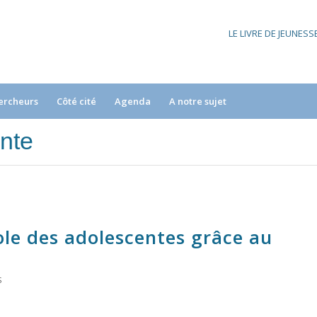
LE LIVRE DE JEUNES
ercheurs
Côté cité
Agenda
A notre sujet
ente
ole des adolescentes grâce au
S