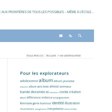
SE AUX FRONTIÈRES DE TOUS LES POSSIBLES – MÊME À L’ÉCOLE…
Vous êtes ici :
Accueil
/
vie adolescente
Pour les explorateurs
album
adolescence
album jeunesse
amour
album sans texte
animaux
albums
bande dessinée
conte
création
BD
concours
différence
enfance
deuil
enseignement
identité
illustration
humour
féminisme
genre
interprétation
illustrations
imaginaire
kamishibaï