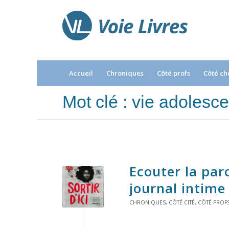
Accueil
Chroniques
Côté profs
Côté ch
Mot clé : vie adolesc
Ecouter la par
journal intime
CHRONIQUES
,
CÔTÉ CITÉ
,
CÔTÉ PROF