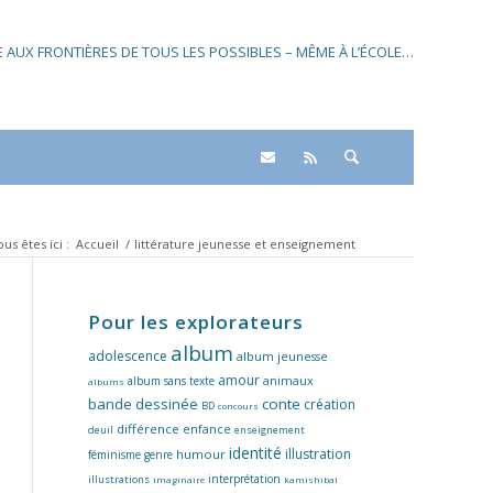
SE AUX FRONTIÈRES DE TOUS LES POSSIBLES – MÊME À L’ÉCOLE…
us êtes ici :
Accueil
/
littérature jeunesse et enseignement
Pour les explorateurs
album
adolescence
album jeunesse
amour
album sans texte
animaux
albums
bande dessinée
conte
création
BD
concours
différence
enfance
deuil
enseignement
identité
illustration
humour
féminisme
genre
interprétation
illustrations
imaginaire
kamishibaï