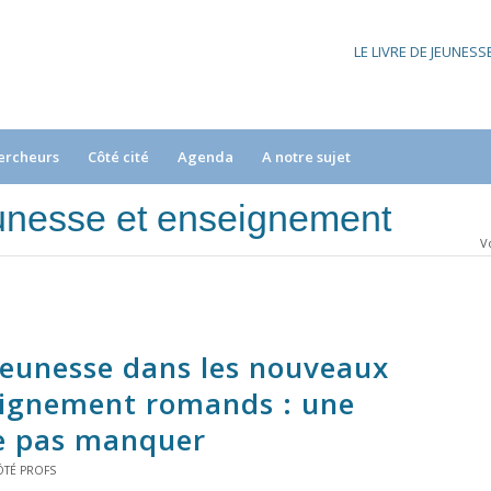
LE LIVRE DE JEUNES
ercheurs
Côté cité
Agenda
A notre sujet
 jeunesse et enseignement
Vo
 jeunesse dans les nouveaux
ignement romands : une
ne pas manquer
ÔTÉ PROFS