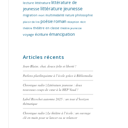
littérature de
lecture
littérature
littérature jeunesse
jeunesse
migration
multimodalité
nature
philosophie
mort
poésie
roman
plaisir de lire
réception
récit
théâtre en classe
théâtre
théâtre jeunesse
émancipation
écriture
voyage
Articles récents
Jean-Blaise, chat, douce folie et liberté !
Parlons plurilinguisme à l’école grâce à Bibliomedia
Chronique radio | Littérature jeunesse : deux
nouveaux coups de cœur à la HEP Vaud !
Label Ricochet automne 2025 : un tour d’horizon
thématique
Chronique radio | Le théâtre à l’école : un ouvrage
clé en main pour se lancer ou se relancer