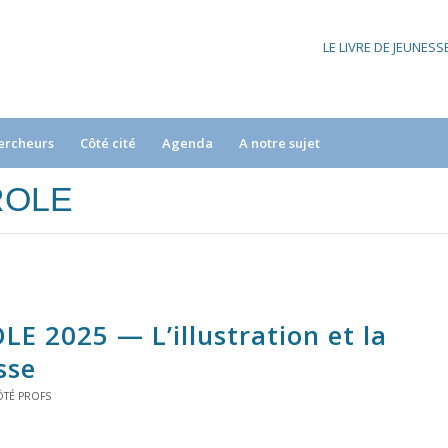
LE LIVRE DE JEUNES
ercheurs
Côté cité
Agenda
A notre sujet
AROLE
LE 2025 — L’illustration et la
sse
ÔTÉ PROFS