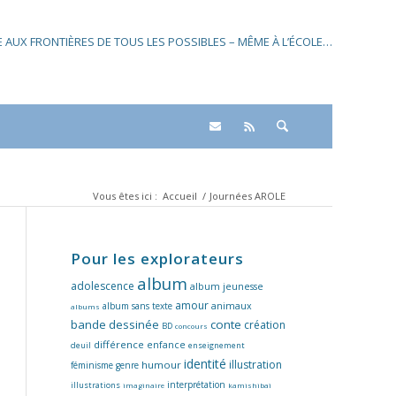
SE AUX FRONTIÈRES DE TOUS LES POSSIBLES – MÊME À L’ÉCOLE…
Vous êtes ici :
Accueil
/
Journées AROLE
Pour les explorateurs
album
adolescence
album jeunesse
amour
album sans texte
animaux
albums
bande dessinée
conte
création
BD
concours
différence
enfance
deuil
enseignement
identité
illustration
humour
féminisme
genre
interprétation
illustrations
imaginaire
kamishibaï