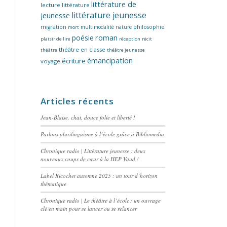
littérature de
lecture
littérature
littérature jeunesse
jeunesse
migration
multimodalité
nature
philosophie
mort
poésie
roman
plaisir de lire
réception
récit
théâtre en classe
théâtre
théâtre jeunesse
émancipation
écriture
voyage
Articles récents
Jean-Blaise, chat, douce folie et liberté !
Parlons plurilinguisme à l’école grâce à Bibliomedia
Chronique radio | Littérature jeunesse : deux
nouveaux coups de cœur à la HEP Vaud !
Label Ricochet automne 2025 : un tour d’horizon
thématique
Chronique radio | Le théâtre à l’école : un ouvrage
clé en main pour se lancer ou se relancer