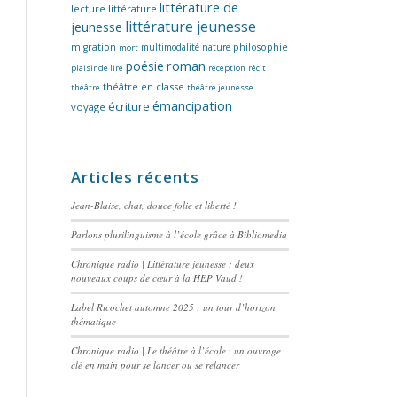
littérature de
lecture
littérature
littérature jeunesse
jeunesse
migration
multimodalité
nature
philosophie
mort
poésie
roman
plaisir de lire
réception
récit
théâtre en classe
théâtre
théâtre jeunesse
émancipation
écriture
voyage
Articles récents
Jean-Blaise, chat, douce folie et liberté !
Parlons plurilinguisme à l’école grâce à Bibliomedia
Chronique radio | Littérature jeunesse : deux
nouveaux coups de cœur à la HEP Vaud !
Label Ricochet automne 2025 : un tour d’horizon
thématique
Chronique radio | Le théâtre à l’école : un ouvrage
clé en main pour se lancer ou se relancer