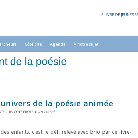
LE LIVRE DE JEUNES
ercheurs
Côté cité
Agenda
A notre sujet
t de la poésie
’univers de la poésie animée
TÉ CITÉ
,
CÔTÉ PROFS
,
NON CLASSÉ
s enfants, c’est le défi relevé avec brio par ce livre-