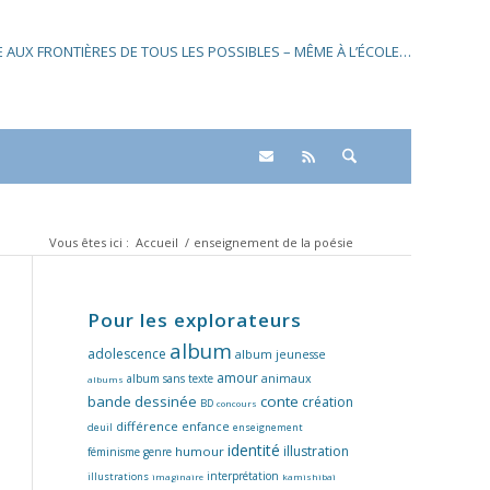
SE AUX FRONTIÈRES DE TOUS LES POSSIBLES – MÊME À L’ÉCOLE…
Vous êtes ici :
Accueil
/
enseignement de la poésie
Pour les explorateurs
album
adolescence
album jeunesse
amour
album sans texte
animaux
albums
bande dessinée
conte
création
BD
concours
différence
enfance
deuil
enseignement
identité
illustration
humour
féminisme
genre
interprétation
illustrations
imaginaire
kamishibaï