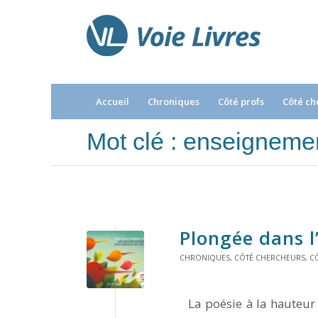
Accueil
Chroniques
Côté profs
Côté ch
Mot clé : enseignemen
Plongée dans l
CHRONIQUES
,
CÔTÉ CHERCHEURS
,
CÔ
La poésie à la hauteur de