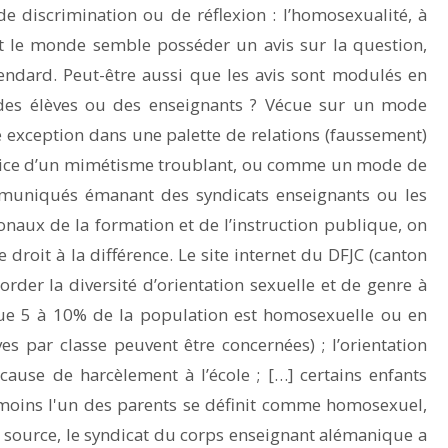
e discrimination ou de réflexion : l’homosexualité, à
out le monde semble posséder un avis sur la question,
endard. Peut-être aussi que les avis sont modulés en
 des élèves ou des enseignants ? Vécue sur un mode
 exception dans une palette de relations (faussement)
atrice d’un mimétisme troublant, ou comme un mode de
ommuniqués émanant des syndicats enseignants ou les
aux de la formation et de l’instruction publique, on
 droit à la différence. Le site internet du DFJC (canton
rder la diversité d’orientation sexuelle et de genre à
 que 5 à 10% de la population est homosexuelle ou en
es par classe peuvent être concernées) ; l’orientation
cause de harcèlement à l’école ; […] certains enfants
 moins l'un des parents se définit comme homosexuel,
e source, le syndicat du corps enseignant alémanique a