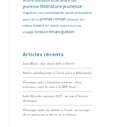
littérature de
lecture
littérature
littérature jeunesse
jeunesse
migration
multimodalité
nature
philosophie
mort
poésie
roman
plaisir de lire
réception
récit
théâtre en classe
théâtre
théâtre jeunesse
émancipation
écriture
voyage
Articles récents
Jean-Blaise, chat, douce folie et liberté !
Parlons plurilinguisme à l’école grâce à Bibliomedia
Chronique radio | Littérature jeunesse : deux
nouveaux coups de cœur à la HEP Vaud !
Label Ricochet automne 2025 : un tour d’horizon
thématique
Chronique radio | Le théâtre à l’école : un ouvrage
clé en main pour se lancer ou se relancer