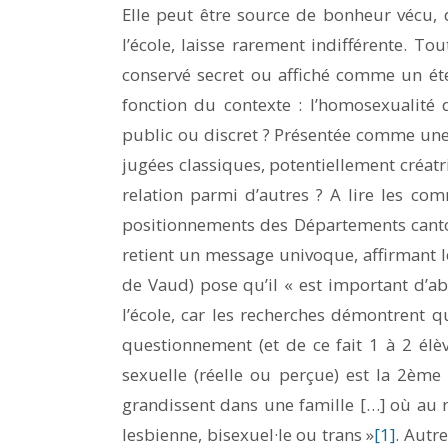
Elle peut être source de bonheur vécu, d
l’école, laisse rarement indifférente. T
conservé secret ou affiché comme un ét
fonction du contexte : l’homosexualité
public ou discret ? Présentée comme une
jugées classiques, potentiellement cré
relation parmi d’autres ? A lire les c
positionnements des Départements canton
retient un message univoque, affirmant le
de Vaud) pose qu’il « est important d’abo
l’école, car les recherches démontrent
questionnement (et de ce fait 1 à 2 élèv
sexuelle (réelle ou perçue) est la 2ème 
grandissent dans une famille […] où au
lesbienne, bisexuel·le ou trans »
[1]
. Autr