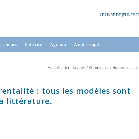
LE LIVRE DE JEUNES
ercheurs
Côté cité
Agenda
A notre sujet
Vous êtes ici :
Accueil
/
Chroniques
/
Homosexualité, 
ntalité : tous les modèles sont
a littérature.