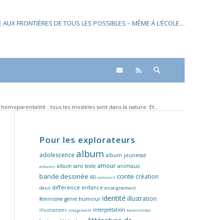
SE AUX FRONTIÈRES DE TOUS LES POSSIBLES – MÊME À L’ÉCOLE…
homoparentalité : tous les modèles sont dans la nature. Et...
Pour les explorateurs
album
adolescence
album jeunesse
amour
album sans texte
animaux
albums
bande dessinée
conte
création
BD
concours
différence
enfance
deuil
enseignement
identité
illustration
humour
féminisme
genre
interprétation
illustrations
imaginaire
kamishibaï