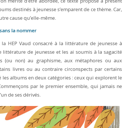
ion mérite d’être abordée, ce texte propose à présent
bums destinés à jeunesse s’emparent de ce thème. Car,
 autre cause qu’elle-même.
, sans la nommer
à la HEP Vaud consacré à la littérature de jeunesse à
e littérature de jeunesse et les ai soumis à la sagacité
bles (ou non) au graphisme, aux métaphores ou aux
ains livres ou au contraire circonspects par certains
ssé les albums en deux catégories : ceux qui explorent le
 Commençons par le premier ensemble, qui jamais ne
’un de ses dérivés.