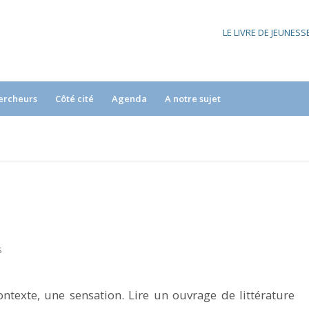
LE LIVRE DE JEUNES
ercheurs
Côté cité
Agenda
A notre sujet
S
ontexte, une sensation. Lire un ouvrage de littérature