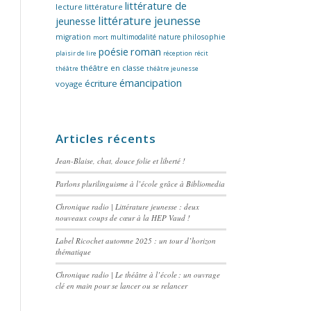
littérature de
lecture
littérature
littérature jeunesse
jeunesse
migration
multimodalité
nature
philosophie
mort
poésie
roman
plaisir de lire
réception
récit
théâtre en classe
théâtre
théâtre jeunesse
émancipation
écriture
voyage
Articles récents
Jean-Blaise, chat, douce folie et liberté !
Parlons plurilinguisme à l’école grâce à Bibliomedia
Chronique radio | Littérature jeunesse : deux
nouveaux coups de cœur à la HEP Vaud !
Label Ricochet automne 2025 : un tour d’horizon
thématique
Chronique radio | Le théâtre à l’école : un ouvrage
clé en main pour se lancer ou se relancer