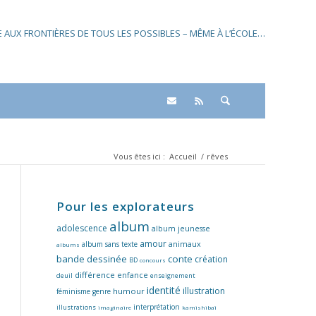
SE AUX FRONTIÈRES DE TOUS LES POSSIBLES – MÊME À L’ÉCOLE…
Vous êtes ici :
Accueil
/
rêves
Pour les explorateurs
album
adolescence
album jeunesse
amour
album sans texte
animaux
albums
bande dessinée
conte
création
BD
concours
différence
enfance
deuil
enseignement
identité
illustration
humour
féminisme
genre
interprétation
illustrations
imaginaire
kamishibaï