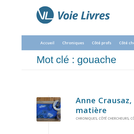
Accueil
Chroniques
Côté profs
Côté ch
Mot clé : gouache
Anne Crausaz,
matière
CHRONIQUES
,
CÔTÉ CHERCHEURS
,
CÔ