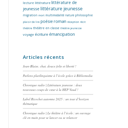
littérature de
lecture
littérature
littérature jeunesse
jeunesse
migration
multimodalité
nature
philosophie
mort
poésie
roman
plaisir de lire
réception
récit
théâtre en classe
théâtre
théâtre jeunesse
émancipation
écriture
voyage
Articles récents
Jean-Blaise, chat, douce folie et liberté !
Parlons plurilinguisme à l’école grâce à Bibliomedia
Chronique radio | Littérature jeunesse : deux
nouveaux coups de cœur à la HEP Vaud !
Label Ricochet automne 2025 : un tour d’horizon
thématique
Chronique radio | Le théâtre à l’école : un ouvrage
clé en main pour se lancer ou se relancer