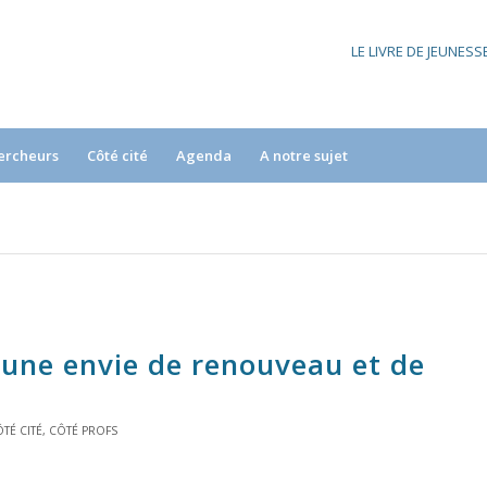
LE LIVRE DE JEUNES
ercheurs
Côté cité
Agenda
A notre sujet
 une envie de renouveau et de
TÉ CITÉ
,
CÔTÉ PROFS