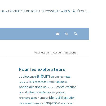
SE AUX FRONTIÈRES DE TOUS LES POSSIBLES – MÊME À L’ÉCOLE…
Vous êtes ici :
Accueil
/
gouache
Pour les explorateurs
album
adolescence
album jeunesse
amour
album sans texte
animaux
albums
bande dessinée
conte
création
BD
concours
différence
enfance
deuil
enseignement
identité
illustration
humour
féminisme
genre
interprétation
illustrations
imaginaire
kamishibaï