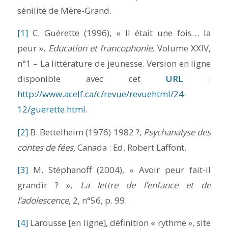
sénilité de Mère-Grand.
[1]
C. Guérette (1996), « Il était une fois… la
peur »,
Education et francophonie
, Volume XXIV,
n°1 – La littérature de jeunesse. Version en ligne
disponible avec cet
URL
:
http://www.acelf.ca/c/revue/revuehtml/24-
12/guerette.html
.
[2]
B. Bettelheim (1976) 1982 ?,
Psychanalyse des
contes de fées,
Canada : Ed. Robert Laffont.
[3]
M. Stéphanoff (2004), « Avoir peur fait-il
grandir ? »,
La lettre de l’enfance et de
l’adolescence
, 2, n°56, p. 99.
[4]
Larousse [en ligne], définition « rythme », site