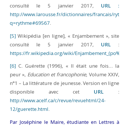
consulté le 5 janvier 2017,
URL :
http://www.larousse.fr/dictionnaires/francais/rythm
q=rythme#69567
.
[5]
Wikipédia [en ligne], « Enjambement », site
consulté le 5 janvier 2017,
URL
:
https://fr.wikipedia.org/wiki/Enjambement_(po%C3%
[6]
C. Guérette (1996), « Il était une fois… la
peur »,
Education et francophonie
, Volume XXIV,
n°1 – La littérature de jeunesse. Version en ligne
disponible avec cet
URL
:
http://www.acelf.ca/c/revue/revuehtml/24-
12/guerette.html
.
Par Joséphine le Maire, étudiante en Lettres à