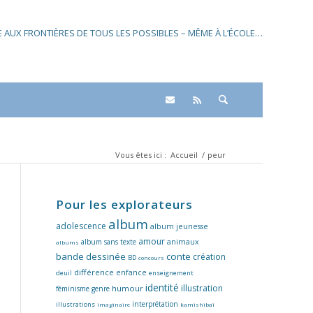
SE AUX FRONTIÈRES DE TOUS LES POSSIBLES – MÊME À L’ÉCOLE…
Vous êtes ici :
Accueil
/
peur
Pour les explorateurs
album
adolescence
album jeunesse
amour
album sans texte
animaux
albums
bande dessinée
conte
création
BD
concours
différence
enfance
deuil
enseignement
identité
illustration
humour
féminisme
genre
interprétation
illustrations
imaginaire
kamishibaï