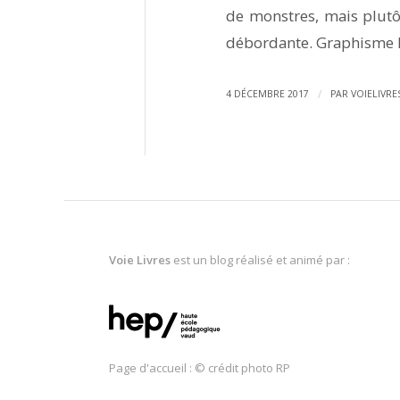
de monstres, mais plutô
débordante. Graphisme lé
/
4 DÉCEMBRE 2017
PAR
VOIELIVRE
Voie Livres
est un blog réalisé et animé par :
Page d'accueil : © crédit photo RP