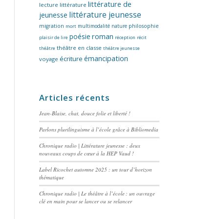
littérature de
lecture
littérature
littérature jeunesse
jeunesse
migration
multimodalité
nature
philosophie
mort
poésie
roman
plaisir de lire
réception
récit
théâtre en classe
théâtre
théâtre jeunesse
émancipation
écriture
voyage
Articles récents
Jean-Blaise, chat, douce folie et liberté !
Parlons plurilinguisme à l’école grâce à Bibliomedia
Chronique radio | Littérature jeunesse : deux
nouveaux coups de cœur à la HEP Vaud !
Label Ricochet automne 2025 : un tour d’horizon
thématique
Chronique radio | Le théâtre à l’école : un ouvrage
clé en main pour se lancer ou se relancer