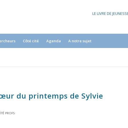
LE LIVRE DE JEUNES
ercheurs
Côté cité
Agenda
A notre sujet
œur du printemps de Sylvie
ÔTÉ PROFS