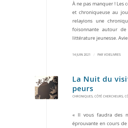
À ne pas manquer ! Les 
et chroniqueuse au jo
relayions une chroniq
foisonnante autour de
littérature jeunesse. Avi
/
14 JUIN 2021
PAR
VOIELIVRES
La Nuit du visi
peurs
CHRONIQUES
,
CÔTÉ CHERCHEURS
,
CÔ
« Il vous faudra des n
éprouvante en cours de r