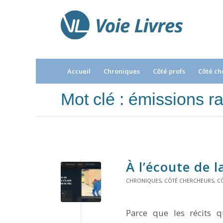
Accueil
Chroniques
Côté profs
Côté ch
Mot clé : émissions r
À l’écoute de l
CHRONIQUES
,
CÔTÉ CHERCHEURS
,
C
Parce que les récits q