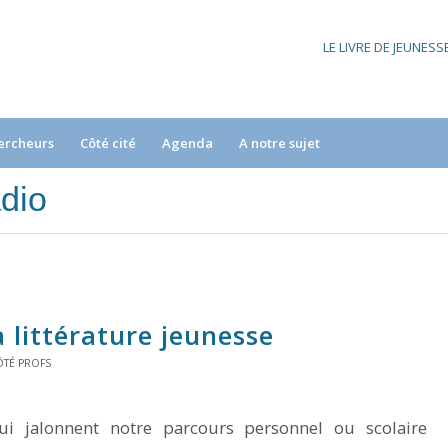
LE LIVRE DE JEUNES
ercheurs
Côté cité
Agenda
A notre sujet
adio
a littérature jeunesse
ÔTÉ PROFS
ui jalonnent notre parcours personnel ou scolaire