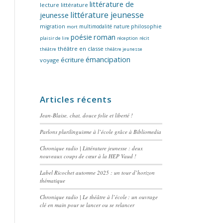
littérature de
lecture
littérature
littérature jeunesse
jeunesse
migration
multimodalité
nature
philosophie
mort
poésie
roman
plaisir de lire
réception
récit
théâtre en classe
théâtre
théâtre jeunesse
émancipation
écriture
voyage
Articles récents
Jean-Blaise, chat, douce folie et liberté !
Parlons plurilinguisme à l’école grâce à Bibliomedia
Chronique radio | Littérature jeunesse : deux
nouveaux coups de cœur à la HEP Vaud !
Label Ricochet automne 2025 : un tour d’horizon
thématique
Chronique radio | Le théâtre à l’école : un ouvrage
clé en main pour se lancer ou se relancer