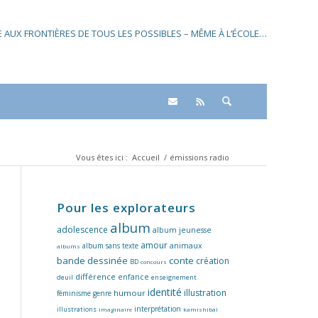
SE AUX FRONTIÈRES DE TOUS LES POSSIBLES – MÊME À L’ÉCOLE…
Vous êtes ici :
Accueil
/
émissions radio
Pour les explorateurs
album
adolescence
album jeunesse
amour
album sans texte
animaux
albums
bande dessinée
conte
création
BD
concours
différence
enfance
deuil
enseignement
identité
illustration
humour
féminisme
genre
interprétation
illustrations
imaginaire
kamishibaï