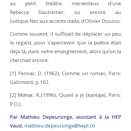
au petit théâtre merveilleux d’une
Rebecca Dautremer, ou encore au
ludique
Nez
aux accents dada, d’Olivier Douzou.
Comme souvent, il suffisait de déplacer un peu
le regard, pour s’apercevoir que la poésie était
déjà là, dans notre enseignement, alors qu’on la
cherchait encore.
[1] Pennac, D. (1962),
Comme un roman
, Paris:
Gallimard, p.162.
[2]
1996)
,
Quant à je (kantaje)
, Paris:
Molnar, K.(
P.O.L.
Par Mathieu Depeursinge, assistant à la HEP
Vaud,
mathieu.depeursinge@hepl.ch