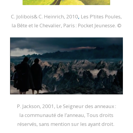
C. Jolibois& C. Heinrich, 2010
,
Les P’tites Poules,
la Bête et le Chevalier
, Paris : Pocket Jeunesse.
©
P. Jackson, 2001,
Le Seigneur des anneaux :
la
communauté de l’anneau
, Tous droits
réservés, sans mention sur les ayant droit.